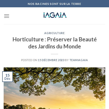
Skip
NOS RACINES SONT SUR LA TERRE
to
content
AGRICULTURE
Horticulture : Préserver la Beauté
des Jardins du Monde
POSTED ON
15 DÉCEMBRE 2023
BY
TEAMIAGAIA
15
Déc